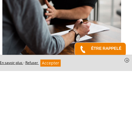
ÊTRE RAPPELÉ
x
Accepter
En savoir plus
-
Refuser
DROIT DES SOCIÉTÉS