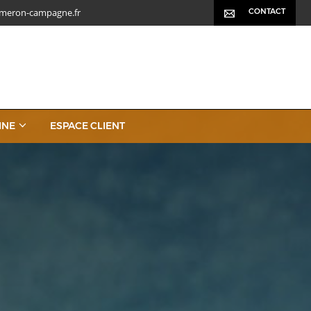
meron-campagne.fr
CONTACT
INE
ESPACE CLIENT