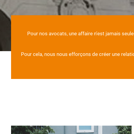
Pour nos avocats, une affaire n'est jamais seul
Pour cela, nous nous efforçons de créer une relatio