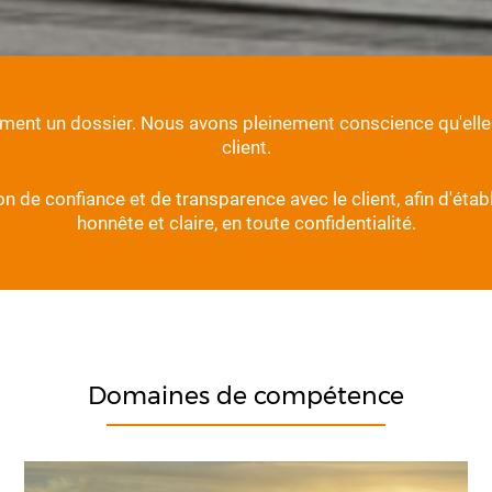
ement un dossier. Nous avons pleinement conscience qu'elle 
client.
n de confiance et de transparence avec le client, afin d'étab
honnête et claire, en toute confidentialité.
Domaines de compétence