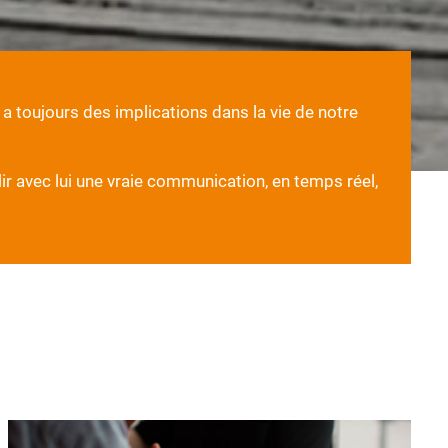
a toujours des implications dans la vie de notre
lir avec lui une vraie communication, en temps réel,