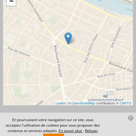
−
Leaflet
| ©
OpenStreetMap
contributeurs ©
CARTO
x
En poursuivant votre navigation sur ce site, vous
acceptez l'utilisation de cookies pour vous proposer des
Site réalisé avec
Accès
Confidentialité
Conditions
Mentions
contenus et services adaptés.
En savoir plus
-
Refuser
Digital Avocat
administration
Générales
légales