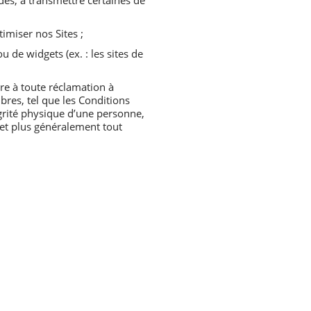
és, à transmettre certaines de
imiser nos Sites ;
u de widgets (ex. : les sites de
re à toute réclamation à
mbres, tel que les Conditions
tégrité physique d’une personne,
s et plus généralement tout