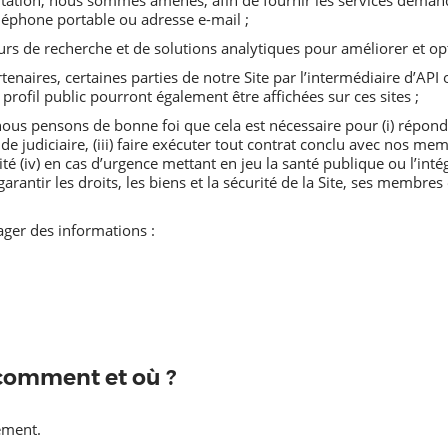
tation, nous sommes amenés, afin de fournir les services demand
éphone portable ou adresse e-mail ;
s de recherche et de solutions analytiques pour améliorer et opt
enaires, certaines parties de notre Site par l’intermédiaire d’API o
profil public pourront également être affichées sur ces sites ;
 nous pensons de bonne foi que cela est nécessaire pour (i) répond
de judiciaire, (iii) faire exécuter tout contrat conclu avec nos me
lité (iv) en cas d’urgence mettant en jeu la santé publique ou l’in
 garantir les droits, les biens et la sécurité de la Site, ses membre
ager des informations :
 comment et où ?
ement.