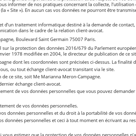
ous informer de nos pratiques concernant la collecte, l’utilisation
(la « Site »). En aucun cas vos données ne pourront être transmises
objet d’un traitement informatique destiné à la demande de contact,
cation dans le cadre de la relation client-avocat.
mpagne, Boulevard Saint Germain 75007 Paris.
l sur la protection des données 2016/679 du Parlement européen 
6 janvier 1978 modifiée en 2004, le directeur de publication de ce s
ne dont les coordonnées sont précisées ci-dessus. La finalité 
us, ou tout échange client-avocat transitant via le site.
tion de ce site, soit Me Marianna Meron-Campagne.
ernier échange client-avocat.
’effacement de vos données personnelles que vous pouvez demander
aitement de vos données personnelles.
os données personnelles et du droit à la portabilité de vos donn
s données personnelles et ceci à tout moment en écrivant au res
i vous estimez que la protection de vos données personnelles n’a