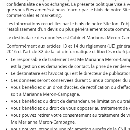
confidentialité de vos échanges. La présente politique vise à v
que vous êtes amenés à nous fournir par le biais de notre Site 
commerciales et marketing.
Les informations recueillies par le biais de notre Site font l’
l’établissement d’un devis ou plus généralement toute communi
Le destinataire des données est Cabinet Marianna Meron-Ca
Conformément
aux articles 13 et 14
du règlement (UE) généra
2016 et l’article 32 de la loi « informatique et libertés » du 
Le responsable de traitement est Me Marianna Meron-Campag
est la gestion des demandes de contact, la prise de rendez-vo
Le destinataire est l’avocat qui est le directeur de publica
Ces données seront conservées durant 5 ans à compter du d
Vous bénéficiez d’un droit d’accès, de rectification ou d
soit à Marianna Meron-Campagne.
Vous bénéficiez du droit de demander une limitation du tr
Vous bénéficiez du droit de vous opposer au traitement de v
Vous pouvez retirer votre consentement au traitement de vo
Me Marianna Meron-Campagne.
Vous pouvez introduire une réclamation auprès de la
CNIL
s