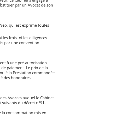
ateur. Le Cabinet s’engage à
substituer par un Avocat de son
 Web, qui est exprimé toutes
es frais, ni les diligences
nis par une convention
sent à une pré-autorisation
e de paiement. Le prix de la
 annulé la Prestation commandée
evé des honoraires
re des Avocats auquel le Cabinet
et suivants du décret n°91-
 de la consommation mis en