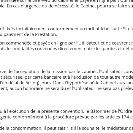
ommandée sur le Site Web du Cabinet et payée en ligne par l’Utilis
ble. En cas d’urgence ou de nécessité, le Cabinet pourra se faire 
ont fixés forfaitairement conformément au tarif affiché sur le Site
u paiement de la Prestation.
n commandée et payée en ligne par l’Utilisateur et ne couvrent ni l
ts les modalités convenues directement entre les parties et défi
e de l’acceptation de la mission par le Cabinet, l’Utilisateur con
t sécurisée, par carte bancaire et à l’exclusion de tout autre mod
 d’un délai de 5(cinq) jours. Dans l’hypothèse où le Cabinet aura
ement, aucun honoraire ne sera dû et l’Utilisateur ne sera pas prél
n ou à l'exécution de la présente convention, le Bâtonnier de l'Ord
diligente conformément à la procédure prévue par les articles 174 
.
de la consommation, il peut saisir, s’il le souhaite, le médiateur