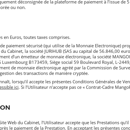
quement déconsignée de la plateforme de paiement à l’issue de 5 
norée ou non.
és en Euros, toutes taxes comprises.
 de paiement sécurisé (qui utilise de la Monnaie Electronique) prop
 du Cabinet, la société JURIHUB (SAS au capital de 56.846,00 euros
aiement d’un émetteur de monnaie électronique, la société MANG
S Luxembourg B173459, Siège social 59 Boulevard Royal, L-2449, 
ssement de monnaie électronique agréé par la Commission de Survei
a gestion des transactions de manière cryptée.
nnaît, lorsqu’il accepte les présentes Conditions Générales de Ve
essible ici
. Si l’Utilisateur n’accepte pas ce « Contrat-Cadre Mango
ION
e Web du Cabinet, l’Utilisateur accepte que les Prestations qu’il c
rès le paiement de la Prestation. En acceptant les présentes con