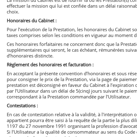
La mission du Cabinet est de fournir la ou les Prestation(s) c
effectuer la mission qui lui est confiée dans un délai raisonna
choix.
Honoraires du Cabinet :
Pour l’exécution de la Prestation, les honoraires du Cabinet s
taxes comprises selon les conditions en vigueur au moment d
Ces honoraires forfaitaires ne concernent donc que la Prestatio
supplémentaires qui seront, le cas échéant, rémunérées suivan
d’honoraires distincte.
Règlement des honoraires et facturation :
En acceptant la présente convention d’honoraires et sous réserv
pour consigner le prix de la Prestation, via la page de paiemen
prestation est déconsigné en faveur du Cabinet à l’expiration
par l’Utilisateur dans un délai de 5(cinq) jours suivant le pai
correspondant à la Prestation commandée par l’Utilisateur.
Contestations :
En cas de contestation relative à la validité, à l'interprétatio
appartient pourra être saisi à la requête de la partie la plus 
1197 du 27 novembre 1991 organisant la profession d'avocat
Si l’Utilisateur a la qualité de consommateur au sens du Code 