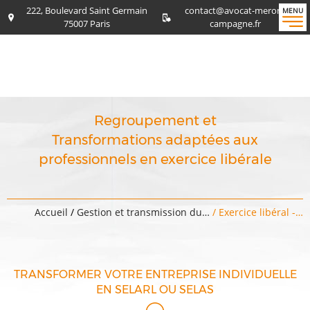
222, Boulevard Saint Germain
contact@avocat-meron-
MENU
75007 Paris
campagne.fr
Regroupement et
Transformations adaptées aux
professionnels en exercice libérale
Accueil
/
Gestion et transmission du…
/ Exercice libéral -…
TRANSFORMER VOTRE ENTREPRISE INDIVIDUELLE
EN SELARL OU SELAS